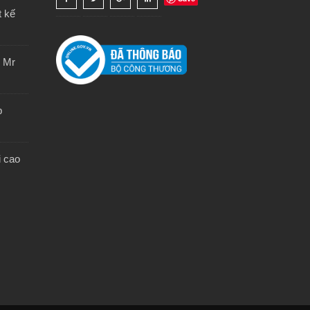
t kế
- Mr
p
i cao