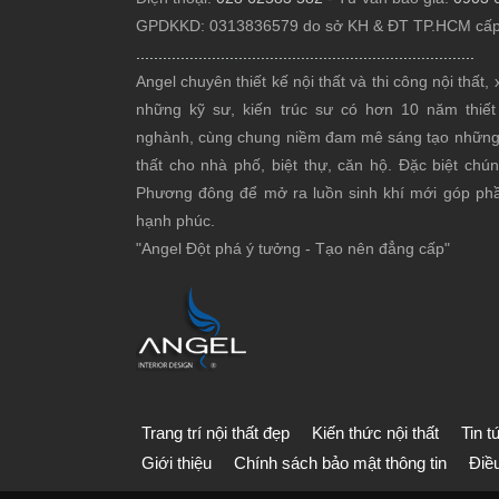
GPDKKD: 0313836579 do sở KH & ĐT TP.HCM cấp
............................................................................
Angel chuyên thiết kế nội thất
và thi công nội thất
những kỹ sư, kiến trúc sư có hơn 10 năm thiết 
nghành, cùng chung niềm đam mê sáng tạo những p
thất cho nhà phố, biệt thự, căn hộ. Đặc biệt chú
Phương đông để mở ra luồn sinh khí mới góp phầ
hạnh phúc.
"Angel Đột phá ý tưởng - Tạo nên đẳng cấp"
Trang trí nội thất đẹp
Kiến thức nội thất
Tin 
Giới thiệu
Chính sách bảo mật thông tin
Điề