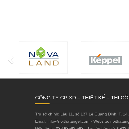
CÔNG TY CP XD – THIẾT KẾ – THI C
Trụ sở chính: Lầu 11, số 137 Lê Quang Định, P. 1
Email: info@noithatangel.com - Website: noithat
Điện thoại:
028 62583 582
- Tư vấn báo giá:
0903 