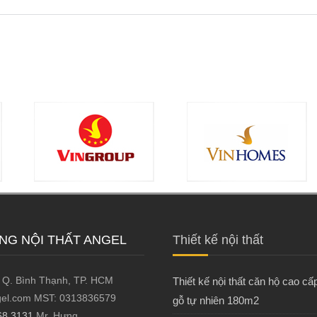
ÔNG NỘI THẤT ANGEL
Thiết kế nội thất
4, Q. Bình Thạnh, TP. HCM
Thiết kế nội thất căn hộ cao cấ
angel.com MST: 0313836579
gỗ tự nhiên 180m2
68 3131
Mr. Hưng