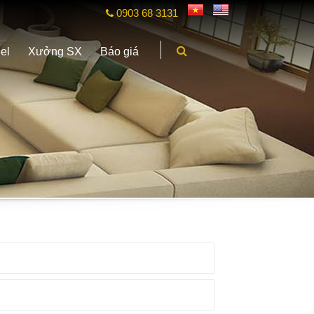
0903 68 3131
el
Xưởng SX
Báo giá