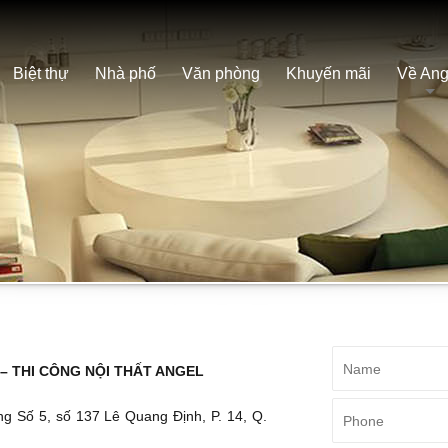
Biệt thự
Nhà phố
Văn phòng
Khuyến mãi
Về Ang
 – THI CÔNG NỘI THẤT ANGEL
 Số 5, số 137 Lê Quang Định, P. 14, Q.