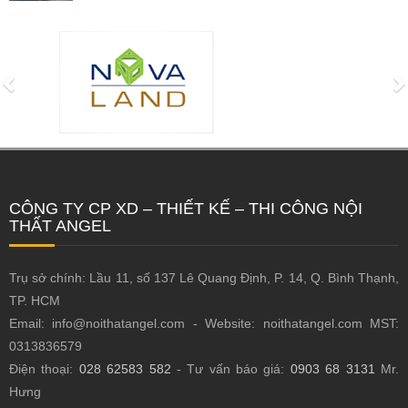
CÔNG TY CP XD – THIẾT KẾ – THI CÔNG NỘI
THẤT ANGEL
Trụ sở chính: Lầu 11, số 137 Lê Quang Định, P. 14, Q. Bình Thạnh,
TP. HCM
Email: info@noithatangel.com - Website: noithatangel.com MST:
0313836579
Điện thoại:
028 62583 582
- Tư vấn báo giá:
0903 68 3131
Mr.
Hưng