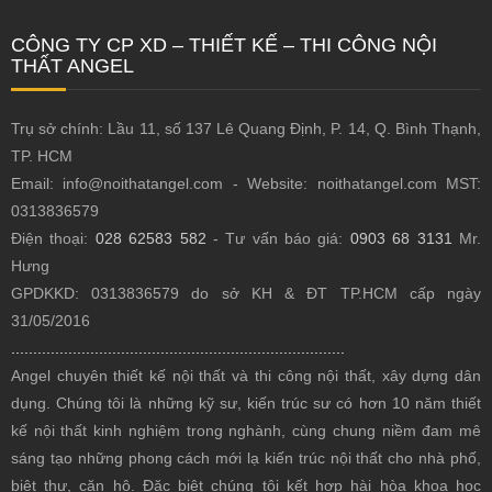
CÔNG TY CP XD – THIẾT KẾ – THI CÔNG NỘI
THẤT ANGEL
Trụ sở chính: Lầu 11, số 137 Lê Quang Định, P. 14, Q. Bình Thạnh,
TP. HCM
Email: info@noithatangel.com - Website: noithatangel.com MST:
0313836579
Điện thoại:
028 62583 582
- Tư vấn báo giá:
0903 68 3131
Mr.
Hưng
GPDKKD: 0313836579 do sở KH & ĐT TP.HCM cấp ngày
31/05/2016
............................................................................
Angel chuyên thiết kế nội thất
và thi công nội thất, xây dựng dân
dụng. Chúng tôi là những kỹ sư, kiến trúc sư có hơn 10 năm thiết
kế nội thất kinh nghiệm trong nghành, cùng chung niềm đam mê
sáng tạo những phong cách mới lạ kiến trúc nội thất cho nhà phố,
biệt thự, căn hộ. Đặc biệt chúng tôi kết hợp hài hòa khoa học