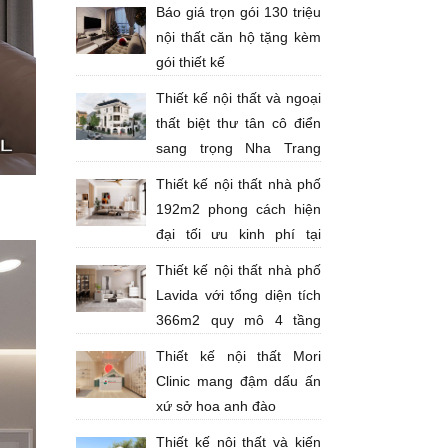
kế nội thất
Báo giá trọn gói 130 triệu
nội thất căn hộ tặng kèm
gói thiết kế
Thiết kế nội thất và ngoại
thất biệt thư tân cô điển
sang trọng Nha Trang
Anh Thịnh
Thiết kế nội thất nhà phố
192m2 phong cách hiện
đại tối ưu kinh phí tại
thành phố Bà Rịa - Anh Huy
Thiết kế nội thất nhà phố
Lavida với tổng diện tích
366m2 quy mô 4 tầng
theo phong cách hiện đại tông sáng
Thiết kế nội thất Mori
sang trọng
Clinic mang đậm dấu ấn
xứ sở hoa anh đào
Thiết kế nội thất và kiến