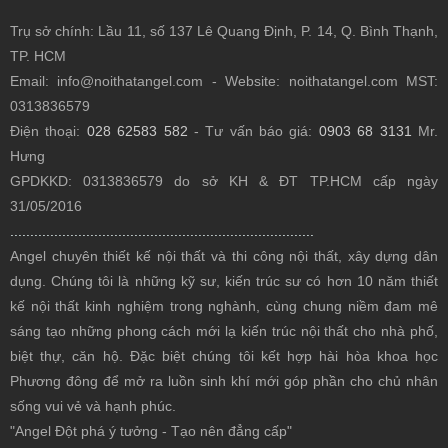
Trụ sở chính: Lầu 11, số 137 Lê Quang Định, P. 14, Q. Bình Thạnh,
TP. HCM
Email: info@noithatangel.com - Website: noithatangel.com MST:
0313836579
Điện thoại:
028 62583 582
- Tư vấn báo giá:
0903 68 3131
Mr.
Hưng
GPDKKD: 0313836579 do sở KH & ĐT TP.HCM cấp ngày
31/05/2016
............................................................................
Angel chuyên thiết kế nội thất
và thi công nội thất, xây dựng dân
dụng. Chúng tôi là những kỹ sư, kiến trúc sư có hơn 10 năm thiết
kế nội thất kinh nghiệm trong nghành, cùng chung niềm đam mê
sáng tạo những phong cách mới lạ kiến trúc nội thất cho nhà phố,
biệt thự, căn hộ. Đặc biệt chúng tôi kết hợp hài hòa khoa học
Phương đông để mở ra luồn sinh khí mới góp phần cho chủ nhân
sống vui vẻ và hạnh phúc.
"Angel Đột phá ý tưởng - Tạo nên đẳng cấp"