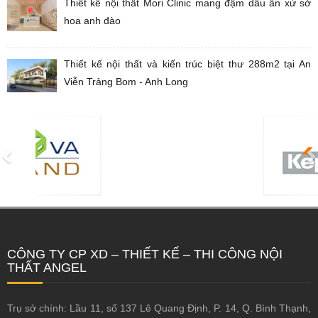
Thiết kế nội thất Mori Clinic mang đậm dấu ấn xứ sở
hoa anh đào
Thiết kế nội thất và kiến trúc biệt thư 288m2 tại An
Viễn Trảng Bom - Anh Long
CÔNG TY CP XD – THIẾT KẾ – THI CÔNG NỘI
THẤT ANGEL
Trụ sở chính: Lầu 11, số 137 Lê Quang Định, P. 14, Q. Bình Thạnh,