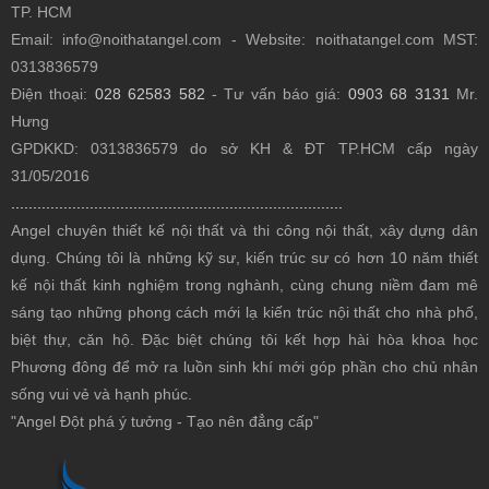
TP. HCM
Email: info@noithatangel.com - Website: noithatangel.com MST:
0313836579
Điện thoại:
028 62583 582
- Tư vấn báo giá:
0903 68 3131
Mr.
Hưng
GPDKKD: 0313836579 do sở KH & ĐT TP.HCM cấp ngày
31/05/2016
............................................................................
Angel chuyên thiết kế nội thất
và thi công nội thất, xây dựng dân
dụng. Chúng tôi là những kỹ sư, kiến trúc sư có hơn 10 năm thiết
kế nội thất kinh nghiệm trong nghành, cùng chung niềm đam mê
sáng tạo những phong cách mới lạ kiến trúc nội thất cho nhà phố,
biệt thự, căn hộ. Đặc biệt chúng tôi kết hợp hài hòa khoa học
Phương đông để mở ra luồn sinh khí mới góp phần cho chủ nhân
sống vui vẻ và hạnh phúc.
"Angel Đột phá ý tưởng - Tạo nên đẳng cấp"