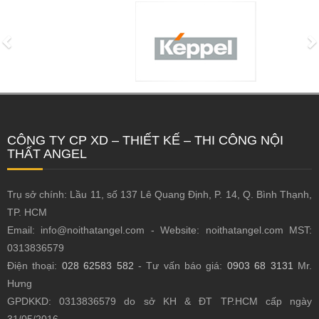
CÔNG TY CP XD – THIẾT KẾ – THI CÔNG NỘI
THẤT ANGEL
Trụ sở chính: Lầu 11, số 137 Lê Quang Định, P. 14, Q. Bình Thạnh,
TP. HCM
Email: info@noithatangel.com - Website: noithatangel.com MST:
0313836579
Điện thoại:
028 62583 582
- Tư vấn báo giá:
0903 68 3131
Mr.
Hưng
GPDKKD: 0313836579 do sở KH & ĐT TP.HCM cấp ngày
31/05/2016