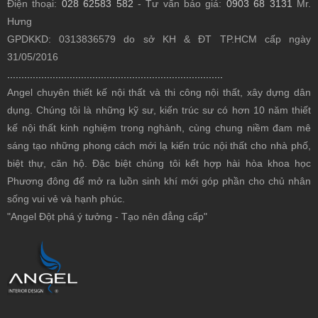
Điện thoại:
028 62583 582
- Tư vấn báo giá:
0903 68 3131
Mr.
Hưng
GPDKKD: 0313836579 do sở KH & ĐT TP.HCM cấp ngày
31/05/2016
............................................................................
Angel chuyên thiết kế nội thất
và thi công nội thất, xây dựng dân
dụng. Chúng tôi là những kỹ sư, kiến trúc sư có hơn 10 năm thiết
kế nội thất kinh nghiệm trong nghành, cùng chung niềm đam mê
sáng tạo những phong cách mới lạ kiến trúc nội thất cho nhà phố,
biệt thự, căn hộ. Đặc biệt chúng tôi kết hợp hài hòa khoa học
Phương đông để mở ra luồn sinh khí mới góp phần cho chủ nhân
sống vui vẻ và hạnh phúc.
"Angel Đột phá ý tưởng - Tạo nên đẳng cấp"