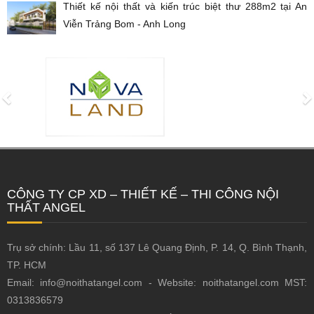
Thiết kế nội thất và kiến trúc biệt thư 288m2 tại An
Viễn Trảng Bom - Anh Long
CÔNG TY CP XD – THIẾT KẾ – THI CÔNG NỘI
THẤT ANGEL
Trụ sở chính: Lầu 11, số 137 Lê Quang Định, P. 14, Q. Bình Thạnh,
TP. HCM
Email: info@noithatangel.com - Website: noithatangel.com MST:
0313836579