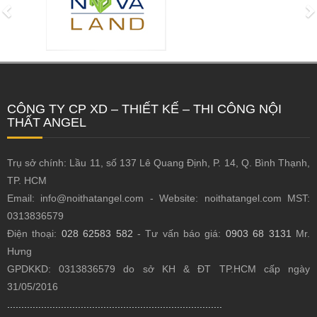
CÔNG TY CP XD – THIẾT KẾ – THI CÔNG NỘI
THẤT ANGEL
Trụ sở chính: Lầu 11, số 137 Lê Quang Định, P. 14, Q. Bình Thạnh,
TP. HCM
Email: info@noithatangel.com - Website: noithatangel.com MST:
0313836579
Điện thoại:
028 62583 582
- Tư vấn báo giá:
0903 68 3131
Mr.
Hưng
GPDKKD: 0313836579 do sở KH & ĐT TP.HCM cấp ngày
31/05/2016
............................................................................